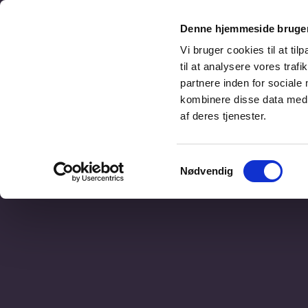
Denne hjemmeside bruger
Vi bruger cookies til at til
til at analysere vores tra
partnere inden for sociale
kombinere disse data med a
af deres tjenester.
Samtykkevalg
HJEM
NYT
UDSTILLING
HUNDE
HV
Nødvendig