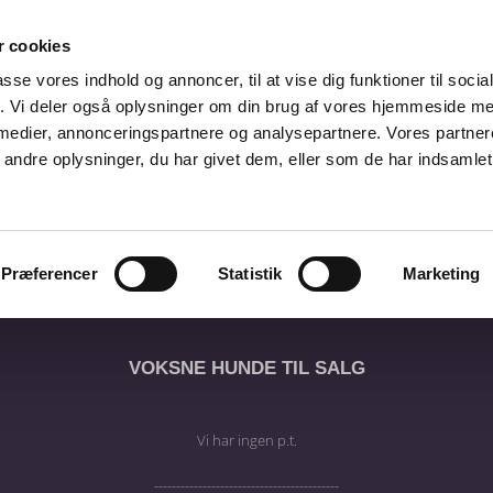
 cookies
passe vores indhold og annoncer, til at vise dig funktioner til soci
fik. Vi deler også oplysninger om din brug af vores hjemmeside m
 medier, annonceringspartnere og analysepartnere. Vores partne
ndre oplysninger, du har givet dem, eller som de har indsamlet 
ALPE
KULDINFO
RACEN
FOTOALBUM
KONTAKT
Præferencer
Statistik
Marketing
VOKSNE HUNDE TIL SALG
Vi har ingen p.t.
------------------------------------------