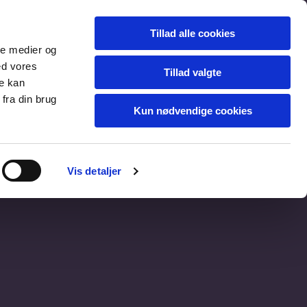
Tillad alle cookies
ale medier og
ed vores
Tillad valgte
re kan
fra din brug
Kun nødvendige cookies
LINKS
Vis detaljer