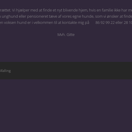
rættet. Vi hjælper med at finde et nyt blivende hjem, hvis en familie ikke har 
 unghund eller pensioneret tæve af vores egne hunde, som vi ønsker at finde en
 en voksen hund er i velkommen til at kontakte mig på 86 92 99 22 eller 28 1
Mvh. Gitte
Malling