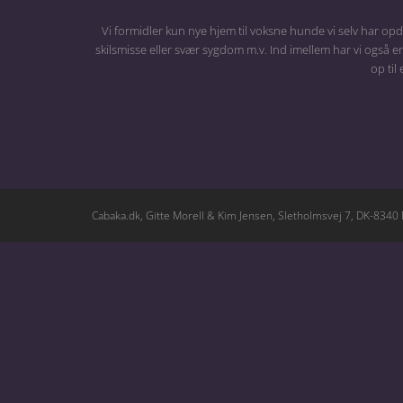
Vi formidler kun nye hjem til voksne hunde vi selv har opd
skilsmisse eller svær sygdom m.v. Ind imellem har vi også en
op til
Cabaka.dk, Gitte Morell & Kim Jensen, Sletholmsvej 7, DK-8340 