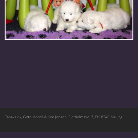
Cabaka.dk, Gitte Morell & Kim Jensen, Sletholmsvej 7, DK-8340 Malling